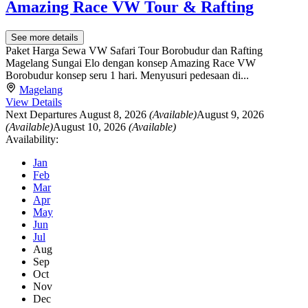
Amazing Race VW Tour & Rafting
See more details
Paket Harga Sewa VW Safari Tour Borobudur dan Rafting
Magelang Sungai Elo dengan konsep Amazing Race VW
Borobudur konsep seru 1 hari. Menyusuri pedesaan di...
Magelang
View Details
Next Departures
August 8, 2026
(Available)
August 9, 2026
(Available)
August 10, 2026
(Available)
Availability:
Jan
Feb
Mar
Apr
May
Jun
Jul
Aug
Sep
Oct
Nov
Dec