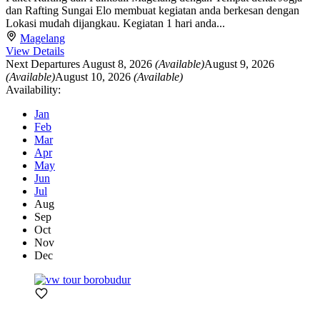
dan Rafting Sungai Elo membuat kegiatan anda berkesan dengan
Lokasi mudah dijangkau. Kegiatan 1 hari anda...
Magelang
View Details
Next Departures
August 8, 2026
(Available)
August 9, 2026
(Available)
August 10, 2026
(Available)
Availability:
Jan
Feb
Mar
Apr
May
Jun
Jul
Aug
Sep
Oct
Nov
Dec