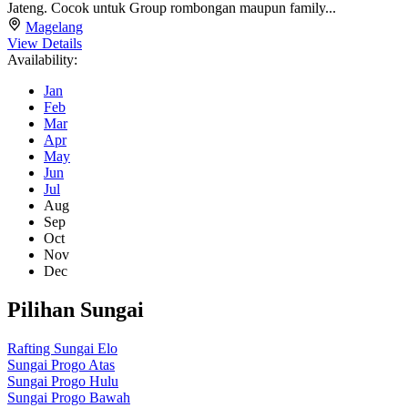
Jateng. Cocok untuk Group rombongan maupun family...
Magelang
View Details
Availability:
Jan
Feb
Mar
Apr
May
Jun
Jul
Aug
Sep
Oct
Nov
Dec
Pilihan Sungai
Rafting Sungai Elo
Sungai Progo Atas
Sungai Progo Hulu
Sungai Progo Bawah