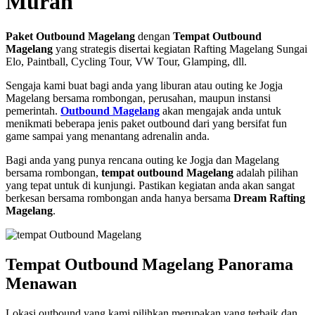
Murah
Paket Outbound Magelang
dengan
Tempat Outbound
Magelang
yang strategis disertai kegiatan Rafting Magelang Sungai
Elo, Paintball, Cycling Tour, VW Tour, Glamping, dll.
Sengaja kami buat bagi anda yang liburan atau outing ke Jogja
Magelang bersama rombongan, perusahan, maupun instansi
pemerintah.
Outbound Magelang
akan mengajak anda untuk
menikmati beberapa jenis paket outbound dari yang bersifat fun
game sampai yang menantang adrenalin anda.
Bagi anda yang punya rencana outing ke Jogja dan Magelang
bersama rombongan,
tempat outbound Magelang
adalah pilihan
yang tepat untuk di kunjungi. Pastikan kegiatan anda akan sangat
berkesan bersama rombongan anda hanya bersama
Dream Rafting
Magelang
.
Tempat Outbound Magelang Panorama
Menawan
Lokasi outbound yang kami pilihkan merupakan yang terbaik dan