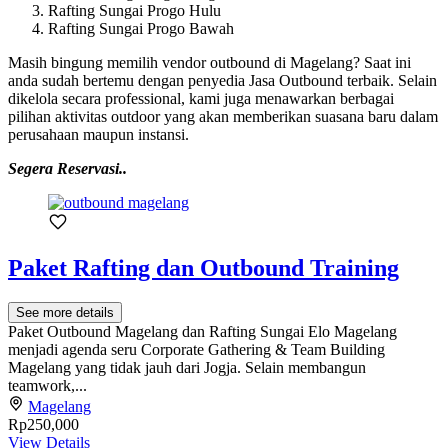
Rafting Sungai Progo Hulu
Rafting Sungai Progo Bawah
Masih bingung memilih vendor outbound di Magelang? Saat ini
anda sudah bertemu dengan penyedia Jasa Outbound terbaik. Selain
dikelola secara professional, kami juga menawarkan berbagai
pilihan aktivitas outdoor yang akan memberikan suasana baru dalam
perusahaan maupun instansi.
Segera Reservasi..
Paket Rafting dan Outbound Training
See more details
Paket Outbound Magelang dan Rafting Sungai Elo Magelang
menjadi agenda seru Corporate Gathering & Team Building
Magelang yang tidak jauh dari Jogja. Selain membangun
teamwork,...
Magelang
Rp250,000
View Details