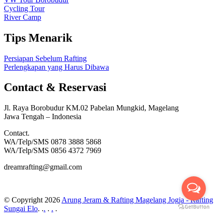
Cycling Tour
River Camp
Tips Menarik
Persiapan Sebelum Rafting
Perlengkapan yang Harus Dibawa
Contact & Reservasi
Jl. Raya Borobudur KM.02 Pabelan Mungkid, Magelang
Jawa Tengah – Indonesia
Contact.
WA/Telp/SMS 0878 3888 5868
WA/Telp/SMS 0856 4372 7969
dreamrafting@gmail.com
© Copyright 2026
Arung Jeram & Rafting Magelang Jogja - Rafting
Sungai Elo
.
.
.
.
.
.