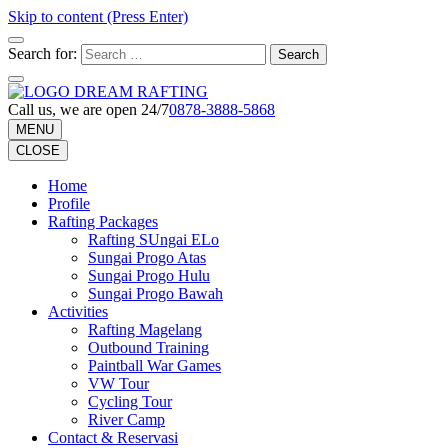
Skip to content (Press Enter)
Search for:
Call us, we are open 24/7
0878-3888-5868
MENU
CLOSE
Home
Profile
Rafting Packages
Rafting SUngai ELo
Sungai Progo Atas
Sungai Progo Hulu
Sungai Progo Bawah
Activities
Rafting Magelang
Outbound Training
Paintball War Games
VW Tour
Cycling Tour
River Camp
Contact & Reservasi