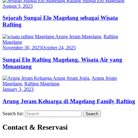
Rafting Sungai Elo Magelang
August 3, 2023
Sejarah Sungai Elo Magelang sebagai Wisata
Rafting
Arung Jeram Magelang
,
Rafting
Magelang
November 30, 2025
October 24, 2025
Sungai Elo Rafting Magelang, Wisata Air yang
Menantang
Arung Jeram Jogja
,
Arung Jeram
Magelang
,
Rafting Magelang
January 3, 2023
Arung Jeram Keluarga di Magelang Family Rafting
Search for:
Contact & Reservasi