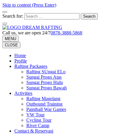
Skip to content (Press Enter)
Search for:
Call us, we are open 24/7
0878-3888-5868
MENU
CLOSE
Home
Profile
Rafting Packages
Rafting SUngai ELo
Sungai Progo Atas
Sungai Progo Hulu
Sungai Progo Bawah
Activities
Rafting Magelang
Outbound Training
Paintball War Games
VW Tour
Cycling Tour
River Camp
Contact & Reservasi