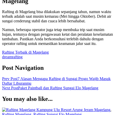
Magelang
Rafting di Magelang bisa dilakukan sepanjang tahun, namun waktu
terbaik adalah saat musim kemarau (Mei hingga Oktober). Debit air
sungai cenderung stabil dan cuaca lebih bersahabat.
Namun, beberapa operator juga tetap membuka trip saat musim
hujan, tentunya dengan pengawasan ketat dan peralatan keselamatan
tambahan. Pastikan Anda berkonsultasi terlebih dahulu dengan
operator rafting untuk memastikan keamanan jalur saat itu.
Rafting Terbaik di Magelang
dreamrafting
Post Navigation
Prev Post
7 Alasan Mengapa Rafting di Sungai Progo Wajib Masuk
Daftar Liburanmu
Next Post
Paket Paintball dan Rafting Sungai Elo Magelang
You may also like...
Arung Jeram Magelang
,
Rafting Magelang
,
Rafting Sungai Elo Magelang