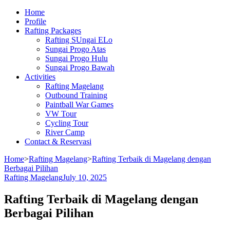
Home
Profile
Rafting Packages
Rafting SUngai ELo
Sungai Progo Atas
Sungai Progo Hulu
Sungai Progo Bawah
Activities
Rafting Magelang
Outbound Training
Paintball War Games
VW Tour
Cycling Tour
River Camp
Contact & Reservasi
Home
>
Rafting Magelang
>
Rafting Terbaik di Magelang dengan
Berbagai Pilihan
Rafting Magelang
July 10, 2025
Rafting Terbaik di Magelang dengan
Berbagai Pilihan