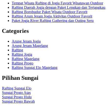
Tempat Wisata Rafting di Jogja Favorit Wisatawan Outdoor
Rafting Daerah Jogja dengan Paket Lengkap dan Terjangkau
Rafting Borobudur Paket Wisata Outdoor Favorit
Rafting Arum Jeram Jogja Aktivitas Outdoor Favorit
Paket Jogja River Rafting Gathering dan Outing Seru
Categories
Arung Jeram Jogja
Arung Jeram Magelang
Rafting
Rafting Jogja
Rafting Magelang
Rafting Progo
Rafting Sungai Elo Magelang
Pilihan Sungai
Rafting Sungai Elo
Sungai Progo Atas
Sungai Progo Hulu
Sungai Progo Bawah