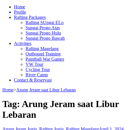
Home
Profile
Rafting Packages
Rafting SUngai ELo
Sungai Progo Atas
Sungai Progo Hulu
Sungai Progo Bawah
Activities
Rafting Magelang
Outbound Training
Paintball War Games
VW Tour
Cycling Tour
River Camp
Contact & Reservasi
Home
>
Arung Jeram saat Libur Lebaran
Tag:
Arung Jeram saat Libur
Lebaran
Arung Jeram Jogja
,
Rafting Jogja
,
Rafting Magelang
April 1, 2024