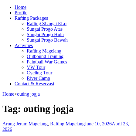
Home
Profile
Rafting Packages
Rafting SUngai ELo
Sungai Progo Atas
Sungai Progo Hulu
Sungai Progo Bawah
Activities
Rafting Magelang
Outbound Training
Paintball War Games
VW Tour
Cycling Tour
River Camp
Contact & Reservasi
Home
>
outing jogja
Tag:
outing jogja
Arung Jeram Magelang
,
Rafting Magelang
June 10, 2026
April 23,
2026