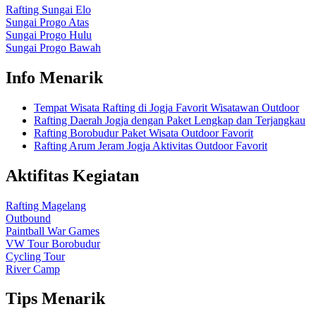
Rafting Sungai Elo
Sungai Progo Atas
Sungai Progo Hulu
Sungai Progo Bawah
Info Menarik
Tempat Wisata Rafting di Jogja Favorit Wisatawan Outdoor
Rafting Daerah Jogja dengan Paket Lengkap dan Terjangkau
Rafting Borobudur Paket Wisata Outdoor Favorit
Rafting Arum Jeram Jogja Aktivitas Outdoor Favorit
Aktifitas Kegiatan
Rafting Magelang
Outbound
Paintball War Games
VW Tour Borobudur
Cycling Tour
River Camp
Tips Menarik