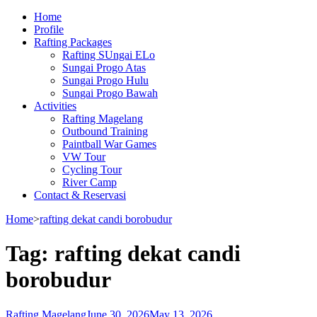
Home
Profile
Rafting Packages
Rafting SUngai ELo
Sungai Progo Atas
Sungai Progo Hulu
Sungai Progo Bawah
Activities
Rafting Magelang
Outbound Training
Paintball War Games
VW Tour
Cycling Tour
River Camp
Contact & Reservasi
Home
>
rafting dekat candi borobudur
Tag:
rafting dekat candi
borobudur
Rafting Magelang
June 30, 2026
May 13, 2026