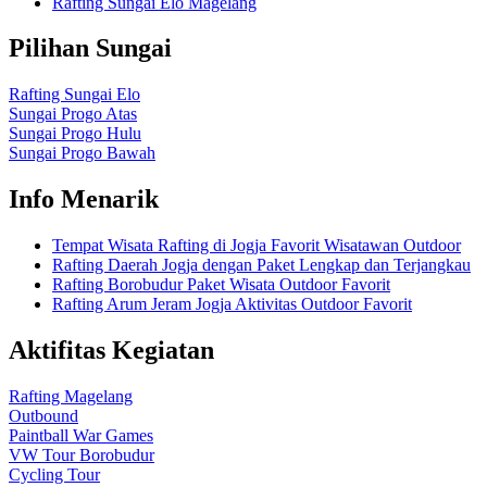
Rafting Sungai Elo Magelang
Pilihan Sungai
Rafting Sungai Elo
Sungai Progo Atas
Sungai Progo Hulu
Sungai Progo Bawah
Info Menarik
Tempat Wisata Rafting di Jogja Favorit Wisatawan Outdoor
Rafting Daerah Jogja dengan Paket Lengkap dan Terjangkau
Rafting Borobudur Paket Wisata Outdoor Favorit
Rafting Arum Jeram Jogja Aktivitas Outdoor Favorit
Aktifitas Kegiatan
Rafting Magelang
Outbound
Paintball War Games
VW Tour Borobudur
Cycling Tour