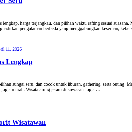
er Seru
as lengkap, harga terjangkau, dan pilihan waktu rafting sesuai suasana.
a menghadirkan pengalaman berbeda yang menggabungkan keseruan, kebe
ril 11, 2026
as Lengkap
pilihan sungai seru, dan cocok untuk liburan, gathering, serta outing. M
g jogja murah. Wisata arung jeram di kawasan Jogja …
vorit Wisatawan