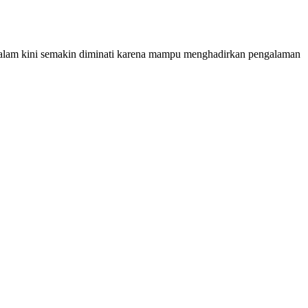
ta alam kini semakin diminati karena mampu menghadirkan pengalaman