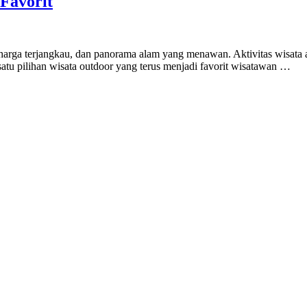
Favorit
p, harga terjangkau, dan panorama alam yang menawan. Aktivitas wisa
satu pilihan wisata outdoor yang terus menjadi favorit wisatawan …