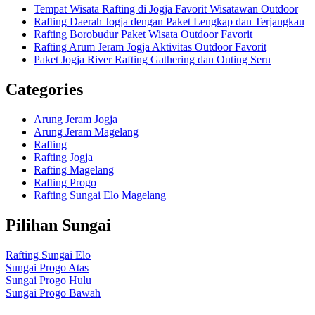
Tempat Wisata Rafting di Jogja Favorit Wisatawan Outdoor
Rafting Daerah Jogja dengan Paket Lengkap dan Terjangkau
Rafting Borobudur Paket Wisata Outdoor Favorit
Rafting Arum Jeram Jogja Aktivitas Outdoor Favorit
Paket Jogja River Rafting Gathering dan Outing Seru
Categories
Arung Jeram Jogja
Arung Jeram Magelang
Rafting
Rafting Jogja
Rafting Magelang
Rafting Progo
Rafting Sungai Elo Magelang
Pilihan Sungai
Rafting Sungai Elo
Sungai Progo Atas
Sungai Progo Hulu
Sungai Progo Bawah