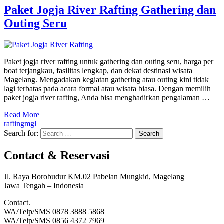
Paket Jogja River Rafting Gathering dan
Outing Seru
Paket jogja river rafting untuk gathering dan outing seru, harga per
boat terjangkau, fasilitas lengkap, dan dekat destinasi wisata
Magelang. Mengadakan kegiatan gathering atau outing kini tidak
lagi terbatas pada acara formal atau wisata biasa. Dengan memilih
paket jogja river rafting, Anda bisa menghadirkan pengalaman …
Read More
raftingmgl
Search for:
Contact & Reservasi
Jl. Raya Borobudur KM.02 Pabelan Mungkid, Magelang
Jawa Tengah – Indonesia
Contact.
WA/Telp/SMS 0878 3888 5868
WA/Telp/SMS 0856 4372 7969