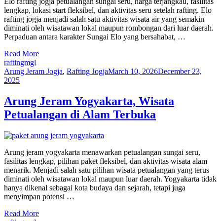
Elo rafting jogja petualangan sungai seru, harga terjangkau, fasilitas
lengkap, lokasi start fleksibel, dan aktivitas seru setelah rafting. Elo
rafting jogja menjadi salah satu aktivitas wisata air yang semakin
diminati oleh wisatawan lokal maupun rombongan dari luar daerah.
Perpaduan antara karakter Sungai Elo yang bersahabat, …
Read More
raftingmgl
Arung Jeram Jogja
,
Rafting Jogja
March 10, 2026
December 23,
2025
Arung Jeram Yogyakarta, Wisata
Petualangan di Alam Terbuka
Arung jeram yogyakarta menawarkan petualangan sungai seru,
fasilitas lengkap, pilihan paket fleksibel, dan aktivitas wisata alam
menarik. Menjadi salah satu pilihan wisata petualangan yang terus
diminati oleh wisatawan lokal maupun luar daerah. Yogyakarta tidak
hanya dikenal sebagai kota budaya dan sejarah, tetapi juga
menyimpan potensi …
Read More