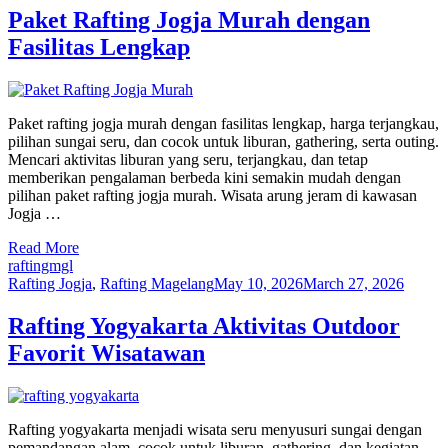
Paket Rafting Jogja Murah dengan
Fasilitas Lengkap
Paket rafting jogja murah dengan fasilitas lengkap, harga terjangkau,
pilihan sungai seru, dan cocok untuk liburan, gathering, serta outing.
Mencari aktivitas liburan yang seru, terjangkau, dan tetap
memberikan pengalaman berbeda kini semakin mudah dengan
pilihan paket rafting jogja murah. Wisata arung jeram di kawasan
Jogja …
Read More
raftingmgl
Rafting Jogja
,
Rafting Magelang
May 10, 2026
March 27, 2026
Rafting Yogyakarta Aktivitas Outdoor
Favorit Wisatawan
Rafting yogyakarta menjadi wisata seru menyusuri sungai dengan
pemandangan alam, cocok untuk liburan, gathering, dan kegiatan