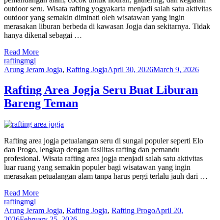
outdoor seru. Wisata rafting yogyakarta menjadi salah satu aktivitas
outdoor yang semakin diminati oleh wisatawan yang ingin
merasakan liburan berbeda di kawasan Jogja dan sekitarnya. Tidak
hanya dikenal sebagai …
Read More
raftingmgl
Arung Jeram Jogja
,
Rafting Jogja
April 30, 2026
March 9, 2026
Rafting Area Jogja Seru Buat Liburan
Bareng Teman
Rafting area jogja petualangan seru di sungai populer seperti Elo
dan Progo, lengkap dengan fasilitas rafting dan pemandu
profesional. Wisata rafting area jogja menjadi salah satu aktivitas
luar ruang yang semakin populer bagi wisatawan yang ingin
merasakan petualangan alam tanpa harus pergi terlalu jauh dari …
Read More
raftingmgl
Arung Jeram Jogja
,
Rafting Jogja
,
Rafting Progo
April 20,
2026
February 25, 2026