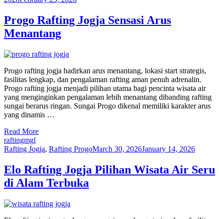
Progo Rafting Jogja Sensasi Arus
Menantang
Progo rafting jogja hadirkan arus menantang, lokasi start strategis,
fasilitas lengkap, dan pengalaman rafting aman penuh adrenalin.
Progo rafting jogja menjadi pilihan utama bagi pencinta wisata air
yang menginginkan pengalaman lebih menantang dibanding rafting
sungai berarus ringan. Sungai Progo dikenal memiliki karakter arus
yang dinamis …
Read More
raftingmgl
Rafting Jogja
,
Rafting Progo
March 30, 2026
January 14, 2026
Elo Rafting Jogja Pilihan Wisata Air Seru
di Alam Terbuka