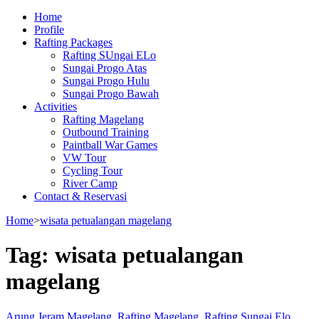
Home
Profile
Rafting Packages
Rafting SUngai ELo
Sungai Progo Atas
Sungai Progo Hulu
Sungai Progo Bawah
Activities
Rafting Magelang
Outbound Training
Paintball War Games
VW Tour
Cycling Tour
River Camp
Contact & Reservasi
Home
>
wisata petualangan magelang
Tag:
wisata petualangan
magelang
Arung Jeram Magelang
,
Rafting Magelang
,
Rafting Sungai Elo