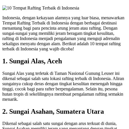
Indonesia, dengan kekayaan alamnya yang luar biasa, menawarkan
Tempat Rafting Terbaik di Indonesia dengan berbagai destinasi
menantang bagi para pencinta arung jeram atau rafting. Dengan
sungai-sungai yang memiliki jeram beragam tingkat kesulitan,
rafting di Indonesia menjadi pengalaman yang menguji adrenalin
sekaligus menyatu dengan alam. Berikut adalah 10 tempat rafting
terbaik di Indonesia yang wajib dicoba!
1. Sungai Alas, Aceh
Sungai Alas yang terletak di Taman Nasional Gunung Leuser ini
dikenal sebagai salah satu lokasi rafting terbaik di Indonesia. Aliran
sungainya cukup deras dengan tingkat kesulitan menengah hingga
tinggi, cocok bagi para rafter berpengalaman. Selain itu, pesona
hutan tropis di sekelilingnya membuat pengalaman rafting semakin
menarik.
2. Sungai Asahan, Sumatera Utara
Dikenal sebagai salah satu sungai dengan arus terkuat di dunia,
Sungai Asahan memiliki jeram yang menantang dengan tingkat