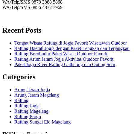
WA/Telp/SMS 0878 3888 5868
WA/Telp/SMS 0856 4372 7969
Recent Posts
Tempat Wisata Rafting di Jogja Favorit Wisatawan Outdoor
Rafting Daerah Jogja dengan Paket Lengkap dan Terjangkau
Rafting Borobudur Paket Wisata Outdoor Favorit
Rafting Arum Jeram Jogja Aktivitas Outdoor Favorit
Paket Jogja River Rafting Gathering dan Outing Seru
Categories
Arung Jeram Jogja
Arung Jeram Magelang
Rafting
Rafting Jogja
Rafting Magelang
Rafting Progo
Rafting Sungai Elo Magelang